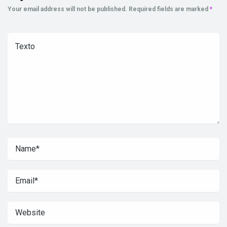
Your email address will not be published. Required fields are marked
*