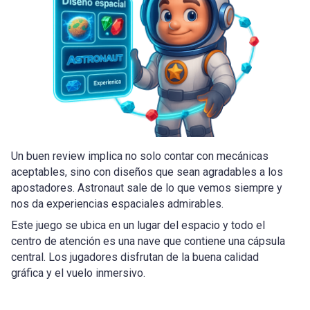
Un buen review implica no solo contar con mecánicas
aceptables, sino con diseños que sean agradables a los
apostadores. Astronaut sale de lo que vemos siempre y
nos da experiencias espaciales admirables.
Este juego se ubica en un lugar del espacio y todo el
centro de atención es una nave que contiene una cápsula
central. Los jugadores disfrutan de la buena calidad
gráfica y el vuelo inmersivo.