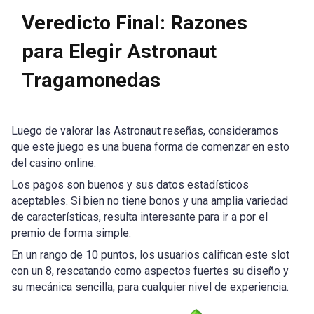
Veredicto Final: Razones
para Elegir Astronaut
Tragamonedas
Luego de valorar las Astronaut reseñas, consideramos
que este juego es una buena forma de comenzar en esto
del casino online.
Los pagos son buenos y sus datos estadísticos
aceptables. Si bien no tiene bonos y una amplia variedad
de características, resulta interesante para ir a por el
premio de forma simple.
En un rango de 10 puntos, los usuarios califican este slot
con un 8, rescatando como aspectos fuertes su diseño y
su mecánica sencilla, para cualquier nivel de experiencia.