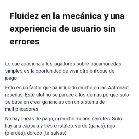
Fluidez en la mecánica y una
experiencia de usuario sin
errores
Lo que apasiona a los jugadores sobre tragamonedas
simples es la oportunidad de vivir otro enfoque de
juego.
Esto es un factor que ha inducido mucho en las Astronaut
reseñas. Este slot no se parece a los demás porque solo
se basa en crear ganancias con un sistema de
multiplicadores.
No hay líneas de pago, ni mucho menos carretes. Solo
hay una cápsula y tres cristales: verde (ganas), rojo
(pierdes), dorado (te salvas).