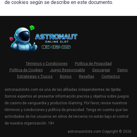
de cookies según se describe en este documento.
Términos y Condiciones
Política de Privacidad
Política de Cookies
Juego Responsable
Descargar
Demo
Estrategias y Trucos
Bonos
Reseñas
Contactos
astronautslots.com es una de las afiliadas independientes de Spribe.
Somos expertos en presentar información precisa y objetiva sobre juegos
de casino de vanguardia y productos iGaming. Por favor, revise nuestros
términos y condiciones y política de privacidad. Tenga en cuenta que las
actividades de los usuarios en sitios de terceros no están bajo el control
de nuestra organización. 18+
astronautslots.com Copyright © 2026.