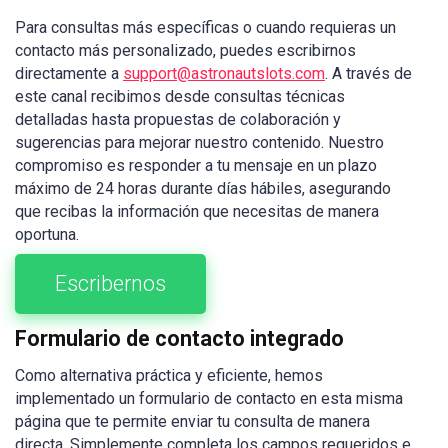
Para consultas más específicas o cuando requieras un
contacto más personalizado, puedes escribirnos
directamente a
support@astronautslots.com
. A través de
este canal recibimos desde consultas técnicas
detalladas hasta propuestas de colaboración y
sugerencias para mejorar nuestro contenido. Nuestro
compromiso es responder a tu mensaje en un plazo
máximo de 24 horas durante días hábiles, asegurando
que recibas la información que necesitas de manera
oportuna.
Escribernos
Formulario de contacto integrado
Como alternativa práctica y eficiente, hemos
implementado un formulario de contacto en esta misma
página que te permite enviar tu consulta de manera
directa. Simplemente completa los campos requeridos e