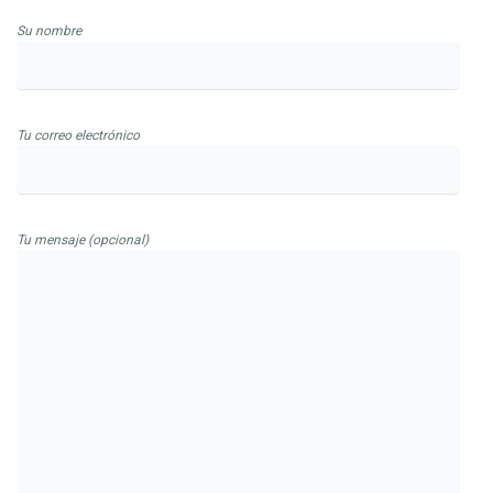
Su nombre
Tu correo electrónico
Tu mensaje (opcional)